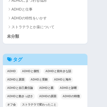
ADHDにまつわる悩み
ADHDと仕事
ADHDの特性をいかす
ストラテラとか薬について
未分類
タグ
ADHD
ADHDと個性
ADHDと前向きな話
ADHDと原因
ADHDと受験
ADHDと海外
ADHDと自己責任論
ADHDと親
ADHDと診断
ADHDと飽きっぽさ
ADHDの原因
ADHDの特徴
オフ会
ストラテラで変わったこと