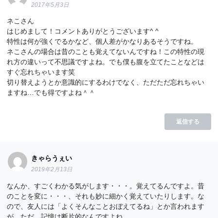
2017年5月3日
ネこさん
はじめまして！コメントありがとうございます^ ^
特性は何が強くでるかなど、個人差がかなりあるそうですね。
ネこさんの場合は昔のことも覚えてないんですね！この特性の現
れ方の違いって不思議ですよね。でも僕も腹を立てたことなどは
すぐ忘れちゃいます笑
切り替えようとか意識的にするわけでなく、ただただ忘れちゃい
ますね…でも得ですよね＾＾
返信する
きゃらうぇい
2019年2月13日
なんか、すごくわかる気がします・・・。覚えてるんですよ。昔
のことを変に・・・、それも妙に細かく覚えていたりします。な
ので、友人には「よくそんなことおぼえてるね」とか言われます
が、ただ、記憶は断片的なんですよね。