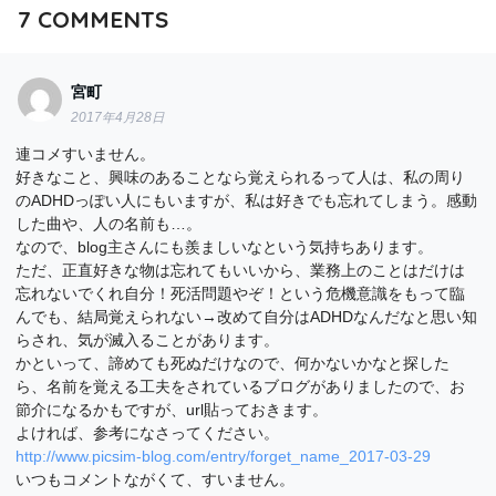
7
COMMENTS
宮町
2017年4月28日
連コメすいません。
好きなこと、興味のあることなら覚えられるって人は、私の周り
のADHDっぽい人にもいますが、私は好きでも忘れてしまう。感動
した曲や、人の名前も…。
なので、blog主さんにも羨ましいなという気持ちあります。
ただ、正直好きな物は忘れてもいいから、業務上のことはだけは
忘れないでくれ自分！死活問題やぞ！という危機意識をもって臨
んでも、結局覚えられない→改めて自分はADHDなんだなと思い知
らされ、気が滅入ることがあります。
かといって、諦めても死ぬだけなので、何かないかなと探した
ら、名前を覚える工夫をされているブログがありましたので、お
節介になるかもですが、url貼っておきます。
よければ、参考になさってください。
http://www.picsim-blog.com/entry/forget_name_2017-03-29
いつもコメントながくて、すいません。