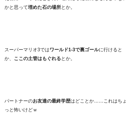
かと思って
埋めた石の場所
とか。
スーパーマリオ3では
ワールド1-3で裏ゴール
に行けると
か、
ここの土管はもぐれる
とか。
パートナーの
お友達の最終学歴
はどことか……これはちょ
っと怖いけどｗ