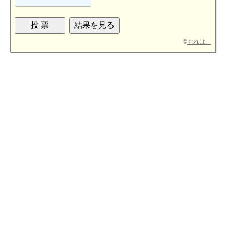
©
おれは。