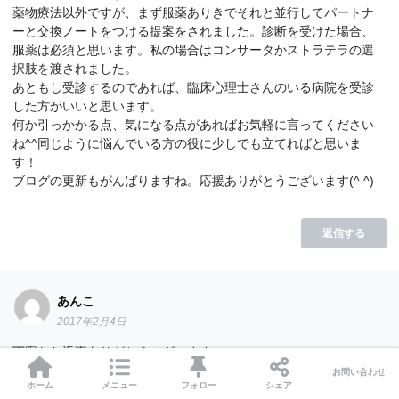
薬物療法以外ですが、まず服薬ありきでそれと並行してパートナ
ーと交換ノートをつける提案をされました。診断を受けた場合、
服薬は必須と思います。私の場合はコンサータかストラテラの選
択肢を渡されました。
あともし受診するのであれば、臨床心理士さんのいる病院を受診
した方がいいと思います。
何か引っかかる点、気になる点があればお気軽に言ってください
ね^^同じように悩んでいる方の役に少しでも立てればと思いま
す！
ブログの更新もがんばりますね。応援ありがとうございます(^ ^)
返信する
あんこ
2017年2月4日
丁寧なお返事ありがとうございます。
やはり薬物療法ありきなのですね。私はこのような職業ながら、
お問い合わせ
ホーム
メニュー
フォロー
シェア
服薬に対するハードルがとても高く…笑