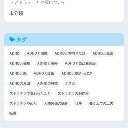
ストラテラとか薬について
未分類
タグ
ADHD
ADHDと個性
ADHDと前向きな話
ADHDと原因
ADHDと受験
ADHDと海外
ADHDと自己責任論
ADHDと親
ADHDと診断
ADHDと飽きっぽさ
ADHDの原因
ADHDの特徴
オフ会
ストラテラで変わったこと
ストラテラの副作用
ストラテラやめた
人間関係の悩み
仕事
働く上での工夫
転職