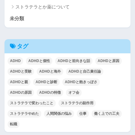
ストラテラとか薬について
未分類
タグ
ADHD
ADHDと個性
ADHDと前向きな話
ADHDと原因
ADHDと受験
ADHDと海外
ADHDと自己責任論
ADHDと親
ADHDと診断
ADHDと飽きっぽさ
ADHDの原因
ADHDの特徴
オフ会
ストラテラで変わったこと
ストラテラの副作用
ストラテラやめた
人間関係の悩み
仕事
働く上での工夫
転職