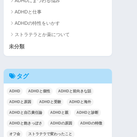
ADHDにまつわる悩み
ADHDと仕事
ADHDの特性をいかす
ストラテラとか薬について
未分類
タグ
ADHD
ADHDと個性
ADHDと前向きな話
ADHDと原因
ADHDと受験
ADHDと海外
ADHDと自己責任論
ADHDと親
ADHDと診断
ADHDと飽きっぽさ
ADHDの原因
ADHDの特徴
オフ会
ストラテラで変わったこと