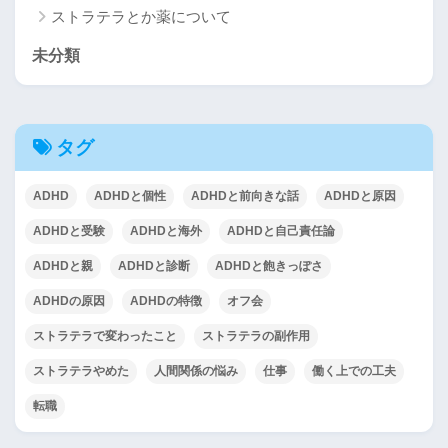
ストラテラとか薬について
未分類
タグ
ADHD
ADHDと個性
ADHDと前向きな話
ADHDと原因
ADHDと受験
ADHDと海外
ADHDと自己責任論
ADHDと親
ADHDと診断
ADHDと飽きっぽさ
ADHDの原因
ADHDの特徴
オフ会
ストラテラで変わったこと
ストラテラの副作用
ストラテラやめた
人間関係の悩み
仕事
働く上での工夫
転職